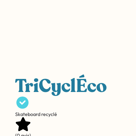
TriCyclÉco
Skateboard recyclé
(0 avis)