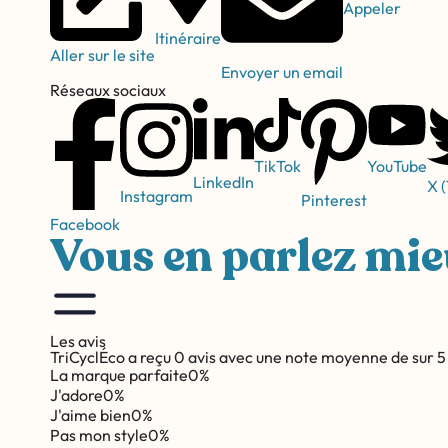
Appeler
Itinéraire
Aller sur le site
Envoyer un email
Réseaux sociaux
YouTube
TikTok
LinkedIn
X (
Instagram
Pinterest
Facebook
Vous en parlez mi
Les avis
TriCyclÉco a reçu 0 avis avec une note moyenne de sur 5
La marque parfaite
0%
J'adore
0%
J'aime bien
0%
Pas mon style
0%