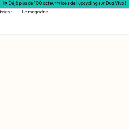
🙌 Déjà plus de 100 acteur·trice·s de l’upcycling sur Dua Vivo !
isses
Le magazine