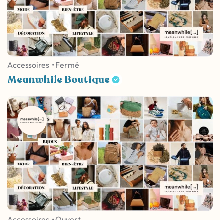
Accessoires
• Fermé
Meanwhile Boutique
Accessoires
• Ouvert