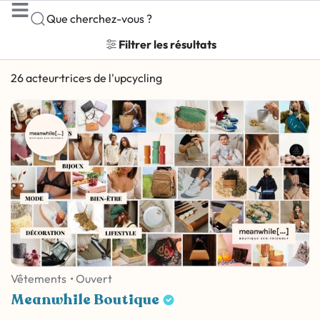
Que cherchez-vous ?
Filtrer les résultats
26 acteur·trice·s de l'upcycling
Vêtements
• Ouvert
Meanwhile Boutique