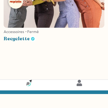
Accessoires
• Fermé
Recyclette
Carte
© Dua Vivo 2026 – Tous droits réservés.
Brendan Doucen
Développé avec 🤍 par
.