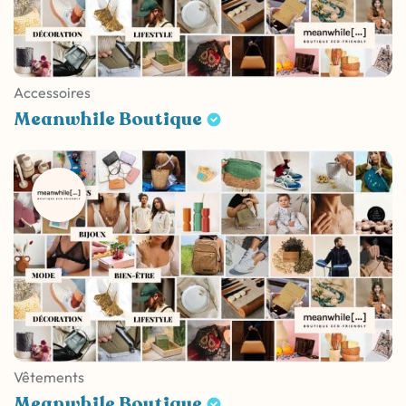
Accessoires
Meanwhile Boutique
Vêtements
Meanwhile Boutique