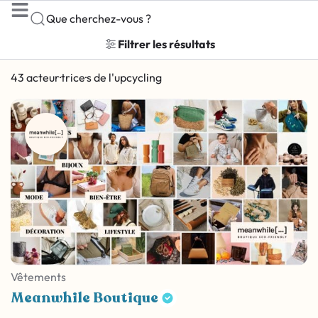
Que cherchez-vous ?
Filtrer les résultats
43 acteur·trice·s de l'upcycling
Vêtements
Meanwhile Boutique