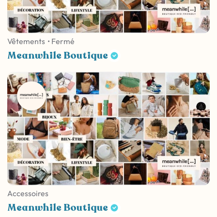
Vêtements
• Fermé
Meanwhile Boutique
Accessoires
Meanwhile Boutique