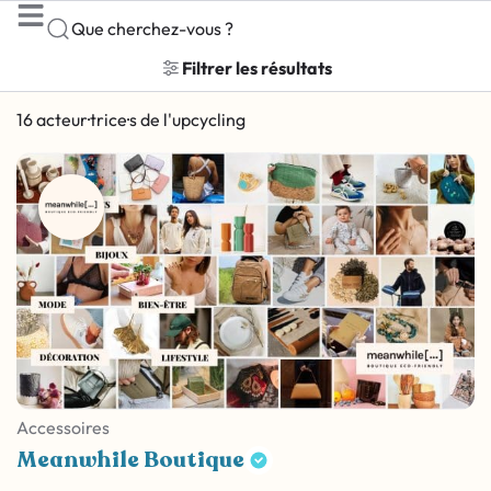
Que cherchez-vous ?
Filtrer les résultats
16 acteur·trice·s de l'upcycling
Accessoires
Meanwhile Boutique