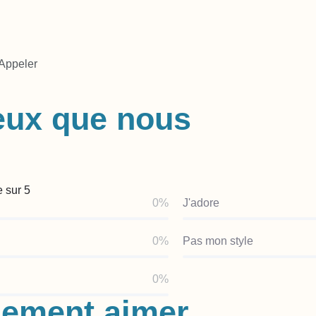
Appeler
eux que nous
 sur 5
0%
J'adore
0%
Pas mon style
0%
ement aimer...