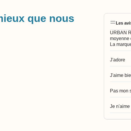
mieux que nous
Les avi
URBAN RIV
moyenne d
La marque
J'adore
J'aime bi
Pas mon s
Je n'aime