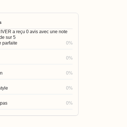
s
ER a reçu 0 avis avec une note
e sur 5
 parfaite
0%
0%
en
0%
tyle
0%
 pas
0%