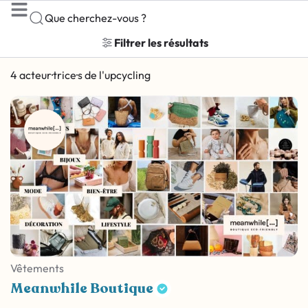
Que cherchez-vous ?
Filtrer les résultats
4 acteur·trice·s de l'upcycling
Vêtements
Meanwhile Boutique