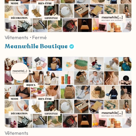
Vêtements
• Fermé
Meanwhile Boutique
Vêtements