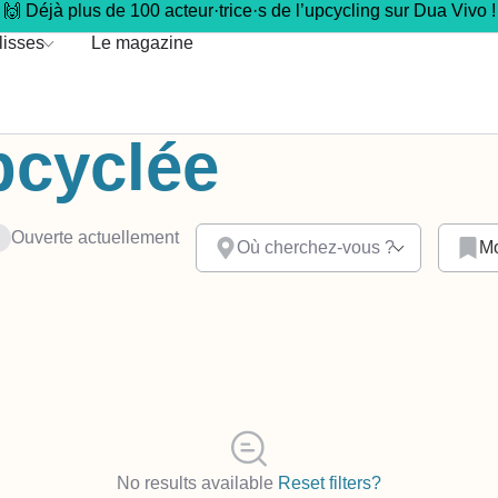
🙌 Déjà plus de 100 acteur·trice·s de l’upcycling sur Dua Vivo !
lisses
Le magazine
pcyclée
Ouverte actuellement
Où cherchez-vous ?
Mo
No results available
Reset filters?