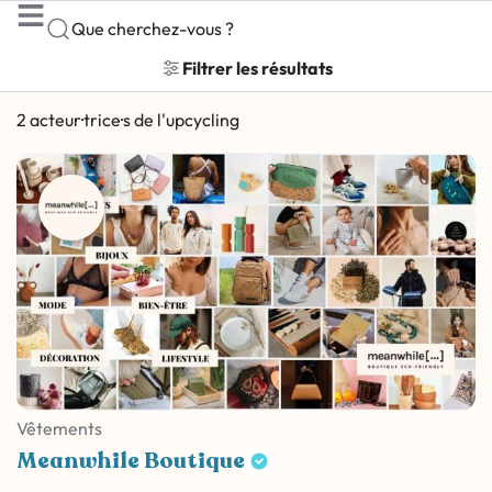
Que cherchez-vous ?
Filtrer les résultats
2 acteur·trice·s de l'upcycling
Vêtements
Meanwhile Boutique