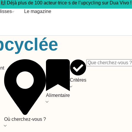
🙌 Déjà plus de 100 acteur·trice·s de l’upcycling sur Dua Vivo !
lisses
Le magazine
pcyclée
nt
Critères
Alimentaire
Où cherchez-vous ?