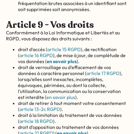
fréquentation brutes associées à un identifiant sont
soit supprimées soit anonymisées.
Article 9 - Vos droits
Conformément à la Loi Informatique et Libertés et au
RGPD, vous disposez des droits suivants :
droit d’accès (
article 15 RGPD
), de rectification
(
article 16 RGPD
), de mise à jour, de complétude de
vos données (
en savoir plus
).
droit de verrouillage ou d’effacement de vos
données à caractère personnel (
article 17 RGPD
),
lorsqu’elles sont inexactes, incomplètes,
équivoques, périmées, ou dont la collecte,
l’utilisation, la communication ou la conservation
est interdite (
en savoir plus
).
droit de retirer à tout moment votre consentement
(
article 13-2c RGPD
).
droit à la limitation du traitement de vos données
(
article 18 RGPD
).
droit d’opposition au traitement de vos données
(
article 21 RGPD
) (
en savoir plus
).